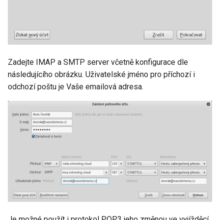
Vytvoření FTP účtu pomocí
Managed Tools
Vytvoření SFTP účtu pomocí
Zadejte IMAP a SMTP server včetně konfigurace dle
Managed Tools
následujícího obrázku. Uživatelské jméno pro příchozí i
odchozí poštu je Vaše emailová adresa.
Je možné použít i protokol POP3 jeho změnou ve vyjížděcí